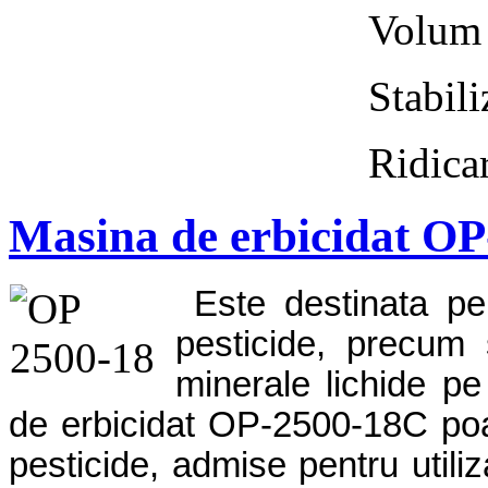
Volu
Stabi
Ridi
Masina de erbicidat O
Este destinata pen
pesticide, precum 
minerale lichide pe
de erbicidat OP-2500-18C poat
pesticide, admise pentru utiliz