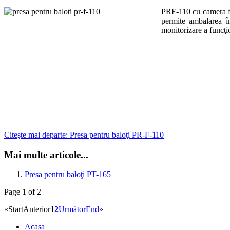
PRF-110 cu camera fixa
permite ambalarea î
monitorizare a funcţi
Citeşte mai departe: Presa pentru baloţi PR-F-110
Mai multe articole...
Presa pentru baloţi PT-165
Page 1 of 2
«
Start
Anterior
1
2
Următor
End
»
Acasa