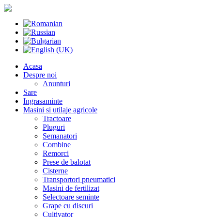
Acasa
Despre noi
Anunturi
Sare
Ingrasaminte
Masini si utilaje agricole
Tractoare
Pluguri
Semanatori
Combine
Remorci
Prese de balotat
Cisterne
Transportori pneumatici
Masini de fertilizat
Selectoare seminte
Grape cu discuri
Cultivator