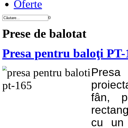
Oferte
0
Prese de balotat
Presa pentru baloţi PT-
Presa
proiect
fân, p
rectan
cu un 