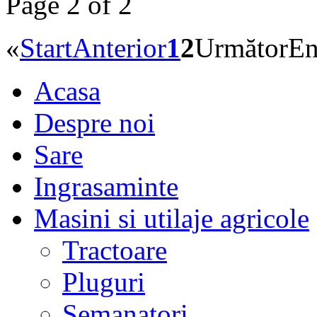
Page 2 of 2
«
Start
Anterior
1
2
Următor
E
Acasa
Despre noi
Sare
Ingrasaminte
Masini si utilaje agricole
Tractoare
Pluguri
Semanatori