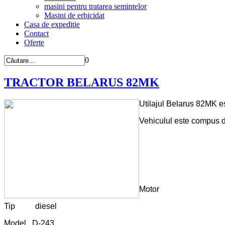
masini pentru tratarea semintelor
Masini de erbicidat
Casa de expeditie
Contact
Oferte
0
TRACTOR BELARUS 82MK
Utilajul Belarus 82MK est
Vehiculul este compus d
Motor
Tip diesel
Model D-243