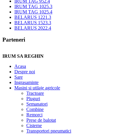
IRUM TAG 952.4
IRUM TAG 1025.3
IRUM TAG 1025.4
BELARUS 1221.3
BELARUS 1523.3
BELARUS 2022.4
Parteneri
IRUM SA REGHIN
Acasa
Despre noi
Sare
Ingrasaminte
Masini si utilaje agricole
Tractoare
Pluguri
Semanatori
Combine
Remorci
Prese de balotat
Cisterne
Transportori pneumatici