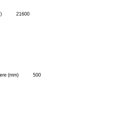
patrati) 21600
-o trecere (mm) 500