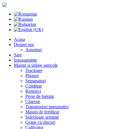
Acasa
Despre noi
Anunturi
Sare
Ingrasaminte
Masini si utilaje agricole
Tractoare
Pluguri
Semanatori
Combine
Remorci
Prese de balotat
Cisterne
Transportori pneumatici
Masini de fertilizat
Selectoare seminte
Grape cu discuri
Cultivator