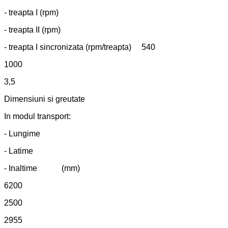
- treapta I (rpm)
- treapta II (rpm)
- treapta I sincronizata (rpm/treapta) 540
1000
3,5
Dimensiuni si greutate
In modul transport:
- Lungime
- Latime
- Inaltime (mm)
6200
2500
2955